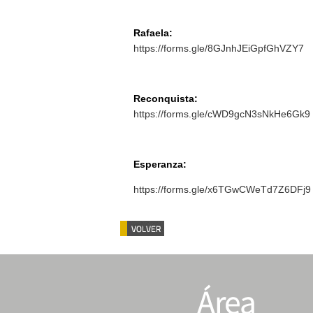
Rafaela:
https://forms.gle/8GJnhJEiGpfGhVZY7
Reconquista:
https://forms.gle/cWD9gcN3sNkHe6Gk9
Esperanza:
https://forms.gle/x6TGwCWeTd7Z6DFj9