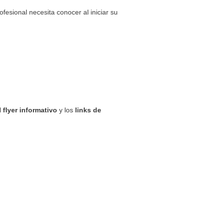
fesional necesita conocer al iniciar su
l
flyer informativo
y los
links de