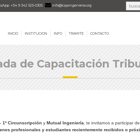
sApp: +54 9 342 525-0305
info@cajaingenieria.org
INICIO
INSTITUCION
INFO
TRAMITE
CONTACTO
ada de Capacitación Tribu
– 1ª Circunscripción
y
Mutual Ingeniería
, te invitamos a participar d
enes profesionales y estudiantes recientemente recibidos o próxi